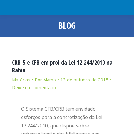
BLOG
Você está aqui:
CRB-5 e CFB em prol da Lei 12.244/2010 na
Bahia
Matérias
Por
Alamo
13 de outubro de 2015
Deixe um comentário
O Sistema CFB/CRB tem envidado
esforços para a concretização da Lei
12.244/2010, que dispõe sobre