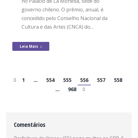
no Palácio de La Moneda, sede do
governo chileno. O prêmio, anual, é
concedido pelo Conselho Nacional da
Cultura e das Artes (CNCA) do…
Leia Mais
1
…
554
555
556
557
558
…
968
Comentários