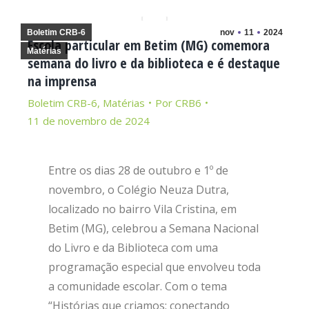
Boletim CRB-6
nov
11
2024
Escola particular em Betim (MG) comemora
Matérias
semana do livro e da biblioteca e é destaque
na imprensa
Boletim CRB-6
,
Matérias
Por
CRB6
11 de novembro de 2024
Entre os dias 28 de outubro e 1º de
novembro, o Colégio Neuza Dutra,
localizado no bairro Vila Cristina, em
Betim (MG), celebrou a Semana Nacional
do Livro e da Biblioteca com uma
programação especial que envolveu toda
a comunidade escolar. Com o tema
“Histórias que criamos: conectando