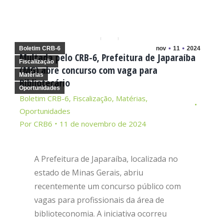
Boletim CRB-6
nov
11
2024
Multada pelo CRB-6, Prefeitura de Japaraíba
Fiscalização
(MG) abre concurso com vaga para
Matérias
Bibliotecário
Oportunidades
Boletim CRB-6
,
Fiscalização
,
Matérias
,
Oportunidades
Por
CRB6
11 de novembro de 2024
A Prefeitura de Japaraíba, localizada no
estado de Minas Gerais, abriu
recentemente um concurso público com
vagas para profissionais da área de
biblioteconomia. A iniciativa ocorreu