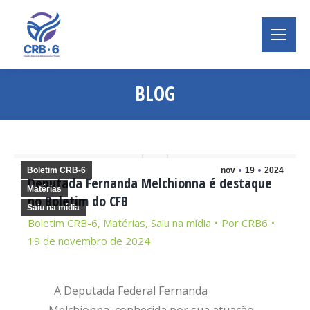
BLOG
Você está aqui:
Boletim CRB-6
nov
19
2024
Deputada Fernanda Melchionna é destaque
Matérias
no Boletim do CFB
Saiu na mídia
Boletim CRB-6
,
Matérias
,
Saiu na mídia
Por
CRB6
19 de novembro de 2024
A Deputada Federal Fernanda