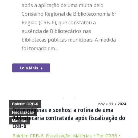
após a aplicação de uma multa pelo
Conselho Regional de Biblioteconomia 6ª
Região (CRB-6), que constatou a
ausência de Bibliotecários nas
bibliotecas públicas municipais. A medida
foi tomada em…
Leia Mais
Boletim CRB-6
nov
11
2024
Entre páginas e sonhos: a rotina de uma
Fiscalização
Bibliotecária contratada após fiscalização do
Matérias
CRB-6
Boletim CRB-6
,
Fiscalização
,
Matérias
Por
CRB6