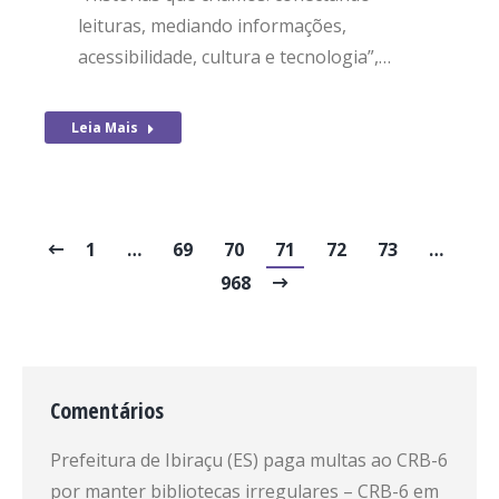
leituras, mediando informações,
acessibilidade, cultura e tecnologia”,…
Leia Mais
1
…
69
70
71
72
73
…
968
Comentários
Prefeitura de Ibiraçu (ES) paga multas ao CRB-6
por manter bibliotecas irregulares – CRB-6
em