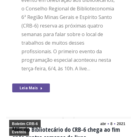
evento em celebração aos bibliotecários,
o Conselho Regional de Biblioteconomia
6ª Região Minas Gerais e Espírito Santo
(CRB-6) reserva as próximas quatro
semanas para falar sobre o local de
trabalhos de muitos desses
profissionais. O primeiro evento da
programação especial aconteceu nesta
terça-feira, 6/4, às 10h. A live…
Leia Mais
Boletim CRB-6
abr
8
2021
Mês do Bibliotecário do CRB-6 chega ao fim
Eventos