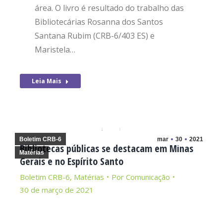
área. O livro é resultado do trabalho das
Bibliotecárias Rosanna dos Santos
Santana Rubim (CRB-6/403 ES) e
Maristela…
Leia Mais
Boletim CRB-6
mar
30
2021
Bibliotecas públicas se destacam em Minas
Matérias
Gerais e no Espírito Santo
Boletim CRB-6
,
Matérias
Por
Comunicação
30 de março de 2021