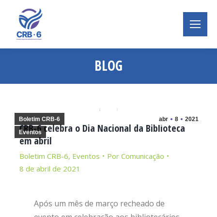
BLOG
Você está aqui:
Boletim CRB-6
abr
8
2021
CRB-6 celebra o Dia Nacional da Biblioteca
Eventos
em abril
Boletim CRB-6
,
Eventos
Por
Comunicação
8 de abril de 2021
Após um mês de março recheado de