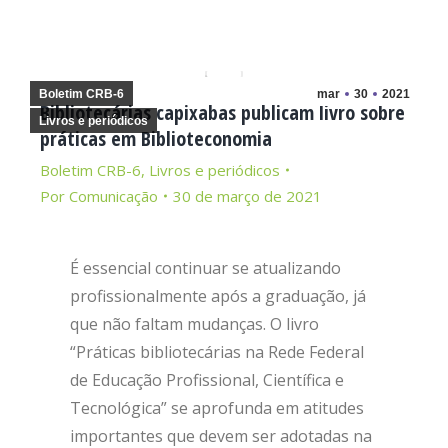
Boletim CRB-6
mar
30
2021
Bibliotecárias capixabas publicam livro sobre
Livros e periódicos
práticas em Biblioteconomia
Boletim CRB-6
,
Livros e periódicos
Por
Comunicação
30 de março de 2021
É essencial continuar se atualizando
profissionalmente após a graduação, já
que não faltam mudanças. O livro
“Práticas bibliotecárias na Rede Federal
de Educação Profissional, Científica e
Tecnológica” se aprofunda em atitudes
importantes que devem ser adotadas na