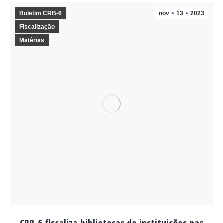
Boletim CRB-6
nov
13
2023
Fiscalização
Matérias
CRB-6 fiscaliza bibliotecas de instituições nas