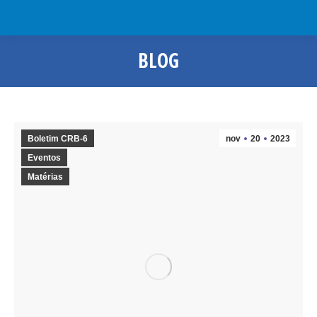
BLOG
Você está aqui:
Boletim CRB-6
nov
20
2023
Eventos
Matérias