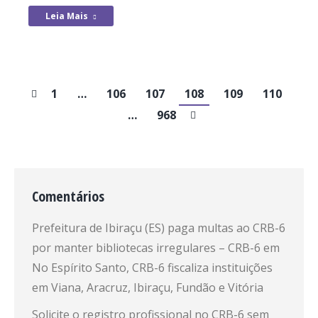
Leia Mais
1
…
106
107
108
109
110
…
968
Comentários
Prefeitura de Ibiraçu (ES) paga multas ao CRB-6
por manter bibliotecas irregulares – CRB-6
em
No Espírito Santo, CRB-6 fiscaliza instituições
em Viana, Aracruz, Ibiraçu, Fundão e Vitória
Solicite o registro profissional no CRB-6 sem