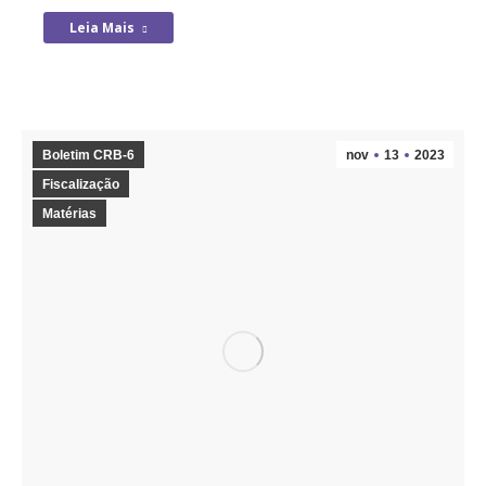
Leia Mais
Boletim CRB-6
nov
13
2023
Fiscalização
Matérias