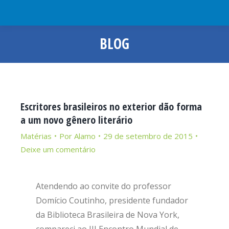
BLOG
Você está aqui:
Escritores brasileiros no exterior dão forma
a um novo gênero literário
Matérias
Por
Alamo
29 de setembro de 2015
Deixe um comentário
Atendendo ao convite do professor
Domício Coutinho, presidente fundador
da Biblioteca Brasileira de Nova York,