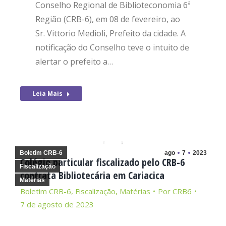
Conselho Regional de Biblioteconomia 6ª
Região (CRB-6), em 08 de fevereiro, ao
Sr. Vittorio Medioli, Prefeito da cidade. A
notificação do Conselho teve o intuito de
alertar o prefeito a…
Leia Mais
Boletim CRB-6
ago
7
2023
Colégio particular fiscalizado pelo CRB-6
Fiscalização
contrata Bibliotecária em Cariacica
Matérias
Boletim CRB-6
,
Fiscalização
,
Matérias
Por
CRB6
7 de agosto de 2023