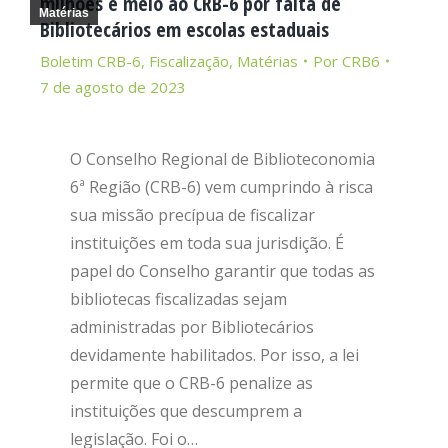
milhões e meio ao CRB-6 por falta de
Matérias
Bibliotecários em escolas estaduais
Boletim CRB-6
,
Fiscalização
,
Matérias
Por
CRB6
7 de agosto de 2023
O Conselho Regional de Biblioteconomia
6ª Região (CRB-6) vem cumprindo à risca
sua missão precípua de fiscalizar
instituições em toda sua jurisdição. É
papel do Conselho garantir que todas as
bibliotecas fiscalizadas sejam
administradas por Bibliotecários
devidamente habilitados. Por isso, a lei
permite que o CRB-6 penalize as
instituições que descumprem a
legislação. Foi o…