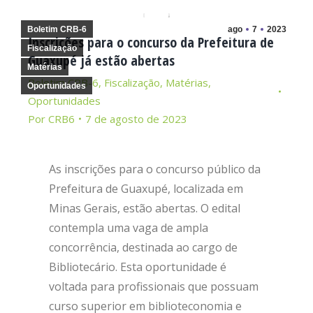
Boletim CRB-6
ago
7
2023
Inscrições para o concurso da Prefeitura de
Fiscalização
Guaxupé já estão abertas
Matérias
Boletim CRB-6
,
Fiscalização
,
Matérias
,
Oportunidades
Oportunidades
Por
CRB6
7 de agosto de 2023
As inscrições para o concurso público da
Prefeitura de Guaxupé, localizada em
Minas Gerais, estão abertas. O edital
contempla uma vaga de ampla
concorrência, destinada ao cargo de
Bibliotecário. Esta oportunidade é
voltada para profissionais que possuam
curso superior em biblioteconomia e