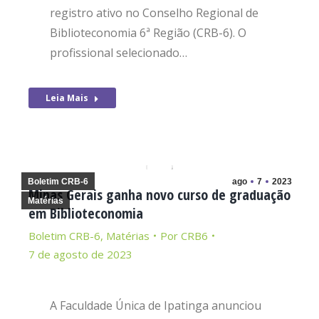
registro ativo no Conselho Regional de
Biblioteconomia 6ª Região (CRB-6). O
profissional selecionado…
Leia Mais
Boletim CRB-6
ago
7
2023
Minas Gerais ganha novo curso de graduação
Matérias
em Biblioteconomia
Boletim CRB-6
,
Matérias
Por
CRB6
7 de agosto de 2023
A Faculdade Única de Ipatinga anunciou