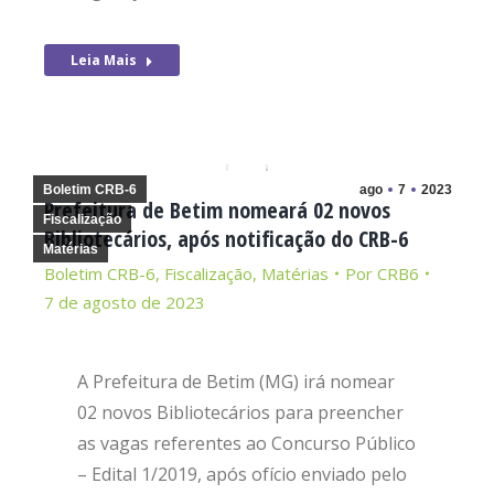
Leia Mais
Boletim CRB-6
ago
7
2023
Prefeitura de Betim nomeará 02 novos
Fiscalização
Bibliotecários, após notificação do CRB-6
Matérias
Boletim CRB-6
,
Fiscalização
,
Matérias
Por
CRB6
7 de agosto de 2023
A Prefeitura de Betim (MG) irá nomear
02 novos Bibliotecários para preencher
as vagas referentes ao Concurso Público
– Edital 1/2019, após ofício enviado pelo