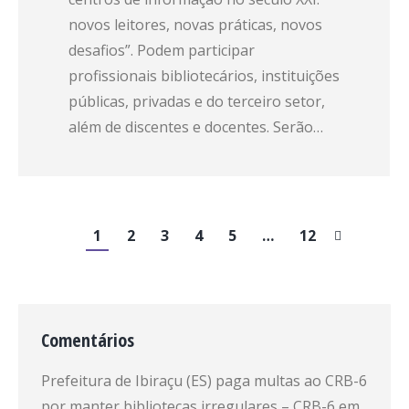
novos leitores, novas práticas, novos
desafios”. Podem participar
profissionais bibliotecários, instituições
públicas, privadas e do terceiro setor,
além de discentes e docentes. Serão…
1
2
3
4
5
…
12
Comentários
Prefeitura de Ibiraçu (ES) paga multas ao CRB-6
por manter bibliotecas irregulares – CRB-6
em