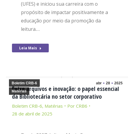
(UFES) e iniciou sua carreira com o
propósito de impactar positivamente a
educação por meio da promoção da
leitura.…
Leia Mais
Boletim CRB-6
abr
28
2025
Entre arquivos e inovação: o papel essencial
Matérias
da Bibliotecária no setor corporativo
Boletim CRB-6
,
Matérias
Por
CRB6
28 de abril de 2025