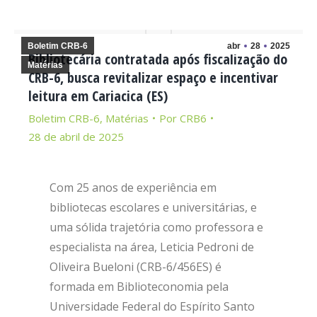
Boletim CRB-6
abr
28
2025
Bibliotecária contratada após fiscalização do
Matérias
CRB-6, busca revitalizar espaço e incentivar
leitura em Cariacica (ES)
Boletim CRB-6
,
Matérias
Por
CRB6
28 de abril de 2025
Com 25 anos de experiência em
bibliotecas escolares e universitárias, e
uma sólida trajetória como professora e
especialista na área, Leticia Pedroni de
Oliveira Bueloni (CRB-6/456ES) é
formada em Biblioteconomia pela
Universidade Federal do Espírito Santo