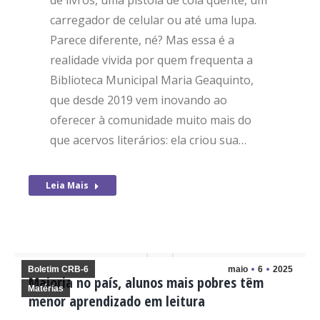
de livros, uma pistola de cola quente, um
carregador de celular ou até uma lupa.
Parece diferente, né? Mas essa é a
realidade vivida por quem frequenta a
Biblioteca Municipal Maria Geaquinto,
que desde 2019 vem inovando ao
oferecer à comunidade muito mais do
que acervos literários: ela criou sua…
Leia Mais
Boletim CRB-6
maio
6
2025
Maioria no país, alunos mais pobres têm
Matérias
menor aprendizado em leitura