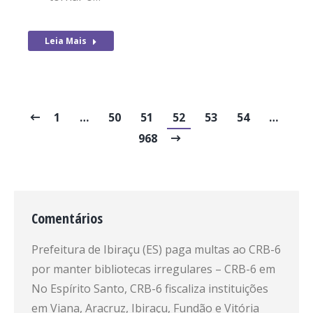
Leia Mais
1
…
50
51
52
53
54
…
968
Comentários
Prefeitura de Ibiraçu (ES) paga multas ao CRB-6
por manter bibliotecas irregulares – CRB-6
em
No Espírito Santo, CRB-6 fiscaliza instituições
em Viana, Aracruz, Ibiraçu, Fundão e Vitória