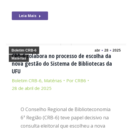
Leia Mais
Boletim CRB-6
abr
28
2025
CRB-6 colabora no processo de escolha da
Matérias
nova gestão do Sistema de Bibliotecas da
UFU
Boletim CRB-6
,
Matérias
Por
CRB6
28 de abril de 2025
O Conselho Regional de Biblioteconomia
6ª Região (CRB-6) teve papel decisivo na
consulta eleitoral que escolheu a nova