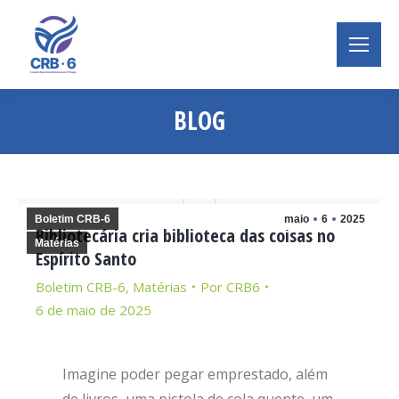
BLOG
Você está aqui:
Boletim CRB-6
maio
6
2025
Bibliotecária cria biblioteca das coisas no
Matérias
Espírito Santo
Boletim CRB-6
,
Matérias
Por
CRB6
6 de maio de 2025
Imagine poder pegar emprestado, além