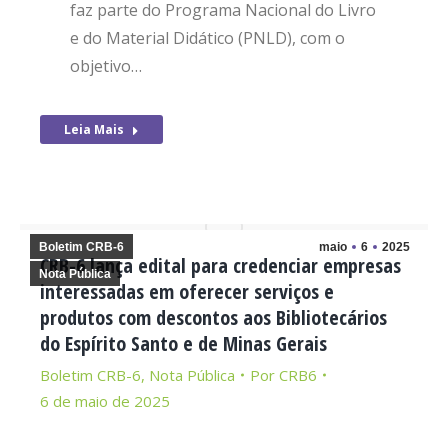
faz parte do Programa Nacional do Livro
e do Material Didático (PNLD), com o
objetivo…
Leia Mais
Boletim CRB-6
maio
6
2025
CRB-6 lança edital para credenciar empresas
Nota Pública
interessadas em oferecer serviços e
produtos com descontos aos Bibliotecários
do Espírito Santo e de Minas Gerais
Boletim CRB-6
,
Nota Pública
Por
CRB6
6 de maio de 2025