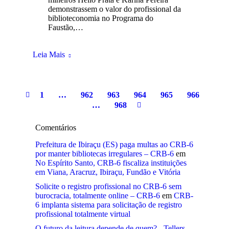
demonstrassem o valor do profissional da
biblioteconomia no Programa do
Faustão,…
Leia Mais
1
…
962
963
964
965
966
…
968
Comentários
Prefeitura de Ibiraçu (ES) paga multas ao CRB-6
por manter bibliotecas irregulares – CRB-6
em
No Espírito Santo, CRB-6 fiscaliza instituições
em Viana, Aracruz, Ibiraçu, Fundão e Vitória
Solicite o registro profissional no CRB-6 sem
burocracia, totalmente online – CRB-6
em
CRB-
6 implanta sistema para solicitação de registro
profissional totalmente virtual
O futuro da leitura depende de quem? - Tellers