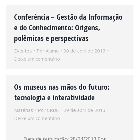
Conferência – Gestão da Informação
e do Conhecimento: Origens,
polêmicas e perspectivas
Eventos
Por
Alamo
30 de abril de 2013
Deixe um comentário
Os museus nas mãos do futuro:
tecnologia e interatividade
Matérias
Por
CRB6
29 de abril de 2013
Deixe um comentário
Data de publicação: 28/04/2013 Por