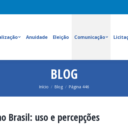
alização
Anuidade
Eleição
Comunicação
Licita
BLOG
Você está aqui:
Início
Blog
Página 446
no Brasil: uso e percepções