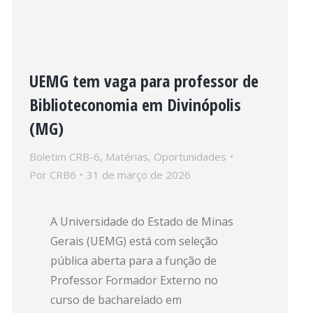
UEMG tem vaga para professor de
Biblioteconomia em Divinópolis
(MG)
Boletim CRB-6
,
Matérias
,
Oportunidades
Por
CRB6
31 de março de 2026
A Universidade do Estado de Minas
Gerais (UEMG) está com seleção
pública aberta para a função de
Professor Formador Externo no
curso de bacharelado em