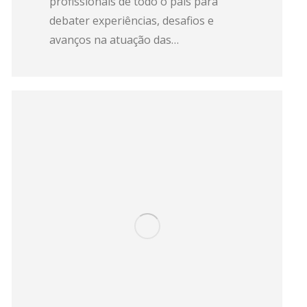
profissionais de todo o país para
debater experiências, desafios e
avanços na atuação das…