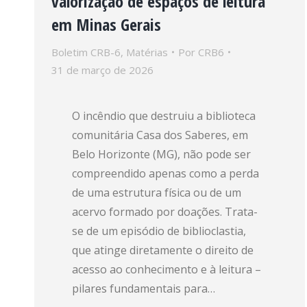
valorização de espaços de leitura
em Minas Gerais
Boletim CRB-6
,
Matérias
Por
CRB6
31 de março de 2026
O incêndio que destruiu a biblioteca
comunitária Casa dos Saberes, em
Belo Horizonte (MG), não pode ser
compreendido apenas como a perda
de uma estrutura física ou de um
acervo formado por doações. Trata-
se de um episódio de biblioclastia,
que atinge diretamente o direito de
acesso ao conhecimento e à leitura –
pilares fundamentais para…