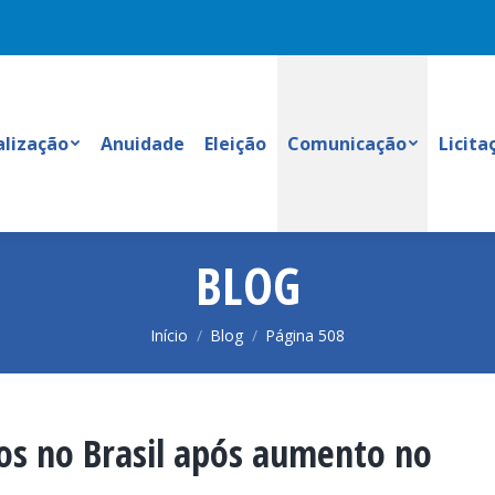
alização
Anuidade
Eleição
Comunicação
Licita
BLOG
Você está aqui:
Início
Blog
Página 508
ros no Brasil após aumento no