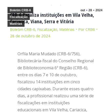
Boletim CRB-6
out
28
2024
CRB-6 fiscaliza instituições em Vila Velha,
Fiscalização
Cariacica, Viana, Serra e Vitória
Matérias
Boletim CRB-6
,
Fiscalização
,
Matérias
Por
CRB6
28 de outubro de 2024
Orfila Maria Mudado (CRB-6/756),
Bibliotecária-fiscal do Conselho Regional
de Biblioteconomia 6ª Região (CRB-6),
entre os dias 7 e 10 de outubro,
fiscalizou 14 instituições em cinco
cidades capixabas. Durante esses quatro
dias, a profissional realizou uma série de
fiscalizações em instituições
educacionais em Vila Velha, Cariacica,