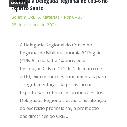
Conheça a Delegada Regional do CRB-6 no
Matérias
Espírito Santo
Boletim CRB-6
,
Matérias
Por
CRB6
28 de outubro de 2024
A Delegacia Regional do Conselho
Regional de Biblioteconomia 6ª Região
(CRB-6), criada há 14 anos pela
Resolução CFB nº 111 de 1 de março de
2010, exerce funções fundamentais para
a regulamentação da profissão no
Espírito Santo. Entre as atribuições dos
Delegados Regionais estão a fiscalização
do exercício profissional, a promoção
das diretrizes do CRB…