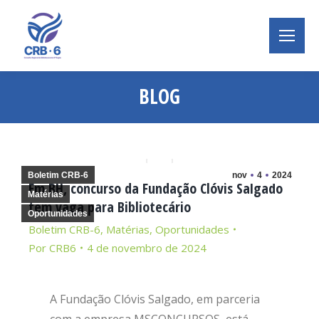
BLOG
Você está aqui:
Boletim CRB-6
nov
4
2024
Em BH, concurso da Fundação Clóvis Salgado
Matérias
tem vaga para Bibliotecário
Oportunidades
Boletim CRB-6
,
Matérias
,
Oportunidades
Por
CRB6
4 de novembro de 2024
A Fundação Clóvis Salgado, em parceria