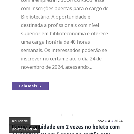
com a empresa MSCONCURSOS, está
com inscrições abertas para o cargo de
Bibliotecário. A oportunidade é
destinada a profissionais com nível
superior em biblioteconomia e oferece
uma carga horária de 40 horas
semanais. Os interessados poderão se
inscrever no certame até o dia 24 de
novembro de 2024, acessando…
Leia Mais
Anuidade
nov
4
2024
Pague a anuidade em 2 vezes no boleto com
Boletim CRB-6