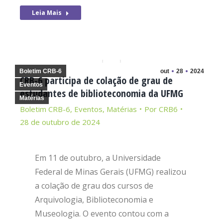
Leia Mais
Boletim CRB-6
out
28
2024
CRB-6 participa de colação de grau de
Eventos
estudantes de biblioteconomia da UFMG
Matérias
Boletim CRB-6
,
Eventos
,
Matérias
Por
CRB6
28 de outubro de 2024
Em 11 de outubro, a Universidade
Federal de Minas Gerais (UFMG) realizou
a colação de grau dos cursos de
Arquivologia, Biblioteconomia e
Museologia. O evento contou com a