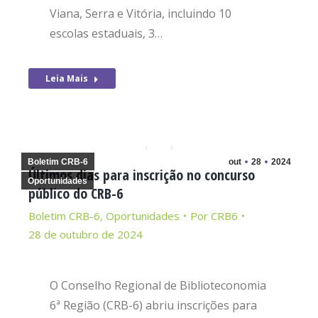
Viana, Serra e Vitória, incluindo 10
escolas estaduais, 3…
Leia Mais
Boletim CRB-6
out
28
2024
Últimos dias para inscrição no concurso
Oportunidades
público do CRB-6
Boletim CRB-6
,
Oportunidades
Por
CRB6
28 de outubro de 2024
O Conselho Regional de Biblioteconomia
6ª Região (CRB-6) abriu inscrições para