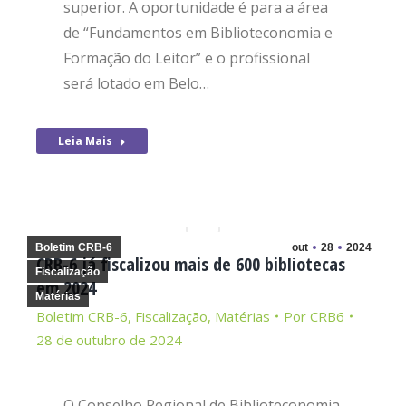
superior. A oportunidade é para a área
de “Fundamentos em Biblioteconomia e
Formação do Leitor” e o profissional
será lotado em Belo…
Leia Mais
Boletim CRB-6
out
28
2024
CRB-6 já fiscalizou mais de 600 bibliotecas
Fiscalização
em 2024
Matérias
Boletim CRB-6
,
Fiscalização
,
Matérias
Por
CRB6
28 de outubro de 2024
O Conselho Regional de Biblioteconomia