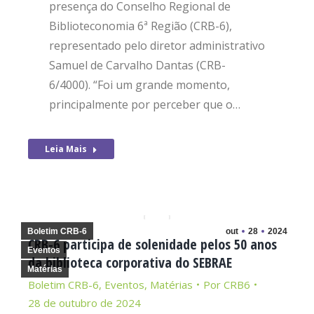
presença do Conselho Regional de
Biblioteconomia 6ª Região (CRB-6),
representado pelo diretor administrativo
Samuel de Carvalho Dantas (CRB-
6/4000). “Foi um grande momento,
principalmente por perceber que o…
Leia Mais
Boletim CRB-6
out
28
2024
CRB-6 participa de solenidade pelos 50 anos
Eventos
da biblioteca corporativa do SEBRAE
Matérias
Boletim CRB-6
,
Eventos
,
Matérias
Por
CRB6
28 de outubro de 2024