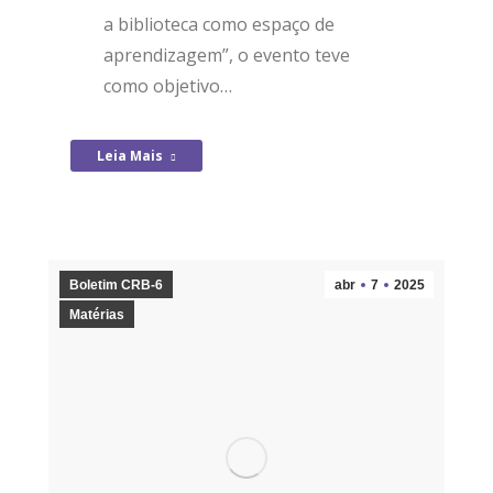
a biblioteca como espaço de
aprendizagem”, o evento teve
como objetivo…
Leia Mais
Boletim CRB-6
abr
7
2025
Matérias