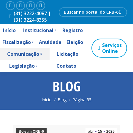
Facebook
Instagram
YouTube
Linkedin
Search:
(31) 3222-4087 |
(31) 3224-8355
Início
Institucional
Registro
Fiscalização
Anuidade
Eleição
Serviços
Online
Comunicação
Licitação
Legislação
Contato
BLOG
Você está aqui:
Início
Blog
Página 55
Boletim CRB-6
abr
15
2025