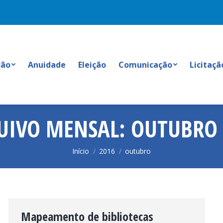
ção
Anuidade
Eleição
Comunicação
Licitaçã
UIVO MENSAL:
OUTUBRO 
Você está aqui:
Início
2016
outubro
Mapeamento de bibliotecas