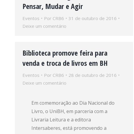
Pensar, Mudar e Agir
Eventos
Por
CRB6
31 de outubro de 2016
Deixe um comentário
Biblioteca promove feira para
venda e troca de livros em BH
Eventos
Por
CRB6
28 de outubro de 2016
Deixe um comentário
Em comemoração ao Dia Nacional do
Livro, o UniBH, em parceria com a
Livraria Leitura e a editora
Intersaberes, está promovendo a