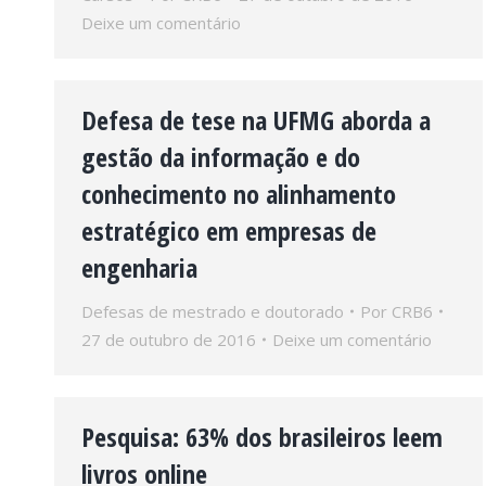
Deixe um comentário
Defesa de tese na UFMG aborda a
gestão da informação e do
conhecimento no alinhamento
estratégico em empresas de
engenharia
Defesas de mestrado e doutorado
Por
CRB6
27 de outubro de 2016
Deixe um comentário
Pesquisa: 63% dos brasileiros leem
livros online