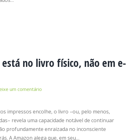
vados…
está no livro físico, não em e-
eixe um comentário
s impressos encolhe, o livro –ou, pelo menos,
idas– revela uma capacidade notável de continuar
tá tão profundamente enraizada no inconsciente
trás. A Amazon alega que, em seu…