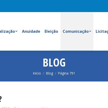
alização
Anuidade
Eleição
Comunicação
Licita
BLOG
Você está aqui:
Início
Blog
Página 791
?