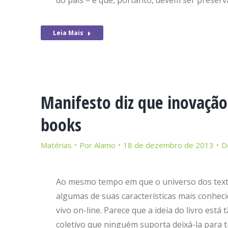
do país – e que, portanto, devem ser preser
Leia Mais
Manifesto diz que inovação 
books
Matérias
Por
Alamo
18 de dezembro de 2013
D
Ao mesmo tempo em que o universo dos texto
algumas de suas características mais conhec
vivo on-line. Parece que a ideia do livro es
coletivo que ninguém suporta deixá-la para 