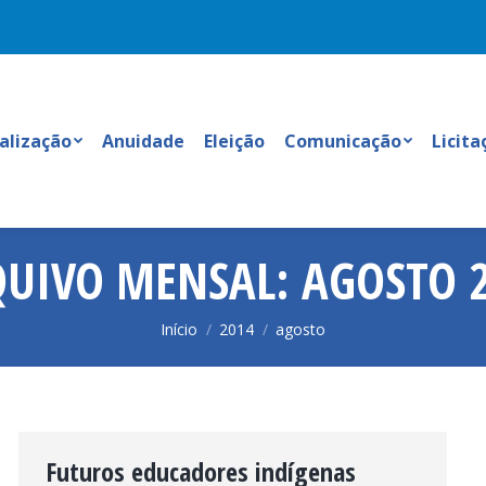
calização
Anuidade
Eleição
Comunicação
Licita
QUIVO MENSAL:
AGOSTO 
Você está aqui:
Início
2014
agosto
Futuros educadores indígenas