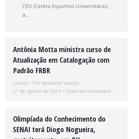
CEU (Centro Esportivo Universitário),
a…
Antônia Motta ministra curso de
Atualização em Catalogação com
Padrão FRBR
Cursos
Por
Ambiente Solução
31 de agosto de 2014
Deixe um comentário
Olimpíada do Conhecimento do
SENAI terá Diogo Nogueira,