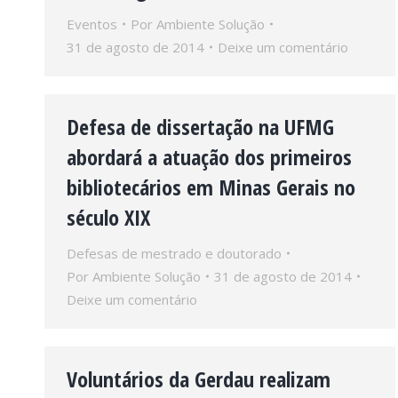
Eventos
Por
Ambiente Solução
31 de agosto de 2014
Deixe um comentário
Defesa de dissertação na UFMG
abordará a atuação dos primeiros
bibliotecários em Minas Gerais no
século XIX
Defesas de mestrado e doutorado
Por
Ambiente Solução
31 de agosto de 2014
Deixe um comentário
Voluntários da Gerdau realizam