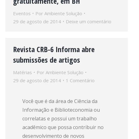
gratuitamente, em BH
Eventos
Por
Ambiente Solução
29 de agosto de 2014
Deixe um comentário
Revista CRB-6 Informa abre
submissões de artigos
Matérias
Por
Ambiente Solução
29 de agosto de 2014
1 Comentário
Você que é da área de Ciência da
Informação e Biblioteconomia ou
correlatas e possui um trabalho
acadêmico que possa contribuir no
desenvolvimento de novos