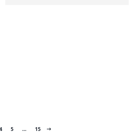
4
5
…
15