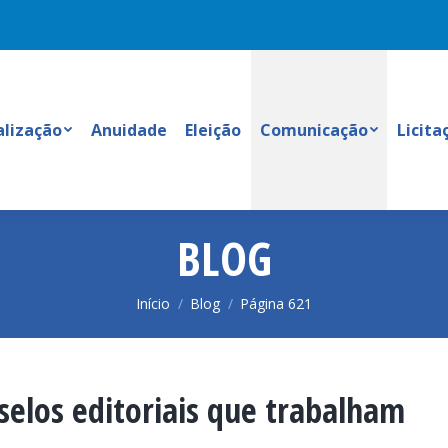
alização
Anuidade
Eleição
Comunicação
Licita
BLOG
Você está aqui:
Início
Blog
Página 621
elos editoriais que trabalham