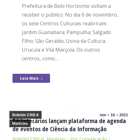
Prefeitura de Belo Horizonte voltam a
receber o público. No dia 6 de novembro,
os sete Centros Culturais reabriram:
Jardim Guanabara; Pampulha; Salgado
Filho; São Geraldo; Usina da Cultura;
Urucuia e Vila Marçola. Os outros
centros, como…
Leia Mais
Boletim CRB-6
nov
16
2021
Bibliotecários lançam plataforma de agenda
Matérias
de eventos de Ciência da Informação
Boletim CRB-6
,
Matérias
Por
Comunicação