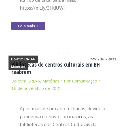
R$ 100 de taxa. Saiba mais:
https://bit.ly/3HtlUWl
Leia Mais
Boletim CRB-6
nov
16
2021
Bibliotecas de centros culturais em BH
Matérias
reabrem
Boletim CRB-6
,
Matérias
Por
Comunicação
16 de novembro de 2021
Após mais de um ano fechadas, devido à
pandemia do novo coronavírus, as
bibliotecas dos Centros Culturais da