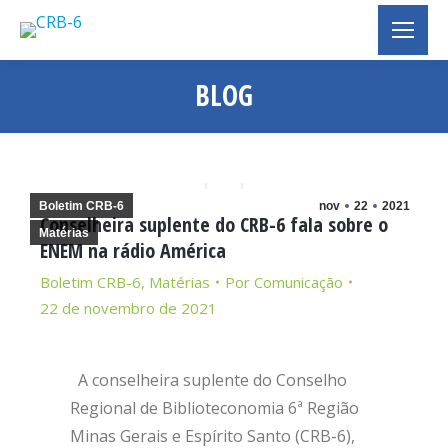
BLOG
Você está aqui:
Boletim CRB-6
nov
22
2021
Conselheira suplente do CRB-6 fala sobre o
Matérias
ENEM na rádio América
Boletim CRB-6
,
Matérias
Por
Comunicação
22 de novembro de 2021
A conselheira suplente do Conselho
Regional de Biblioteconomia 6ª Região
Minas Gerais e Espírito Santo (CRB-6),