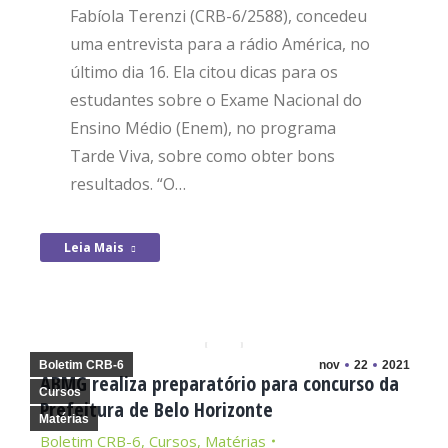
Fabíola Terenzi (CRB-6/2588), concedeu
uma entrevista para a rádio América, no
último dia 16. Ela citou dicas para os
estudantes sobre o Exame Nacional do
Ensino Médio (Enem), no programa
Tarde Viva, sobre como obter bons
resultados. “O…
Leia Mais
Boletim CRB-6
nov
22
2021
ABMG realiza preparatório para concurso da
Cursos
Prefeitura de Belo Horizonte
Matérias
Boletim CRB-6
,
Cursos
,
Matérias