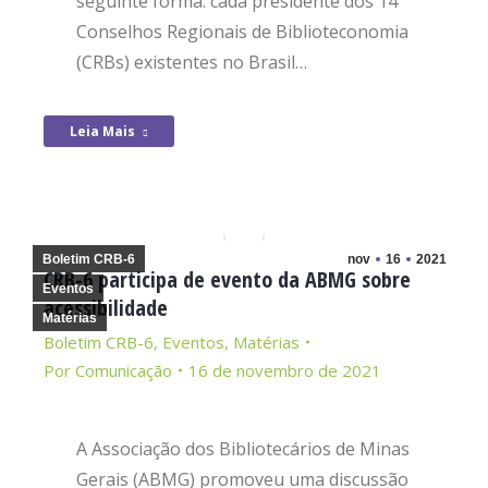
seguinte forma: cada presidente dos 14
Conselhos Regionais de Biblioteconomia
(CRBs) existentes no Brasil…
Leia Mais
Boletim CRB-6
nov
16
2021
CRB-6 participa de evento da ABMG sobre
Eventos
acessibilidade
Matérias
Boletim CRB-6
,
Eventos
,
Matérias
Por
Comunicação
16 de novembro de 2021
A Associação dos Bibliotecários de Minas
Gerais (ABMG) promoveu uma discussão