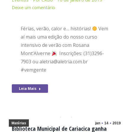
Deixe um comentário
Férias, verão, calor e… histórias!
Vem
aí mais uma edição do nosso curso
intensivo de verão com Rosana
Mont’Alverne
Inscrições: (31)3296-
7903 ou aletria@aletria.com.br
#vemgente
Leia Mais
Matérias
jan
14
2019
Biblioteca Municipal de Cariacica ganha