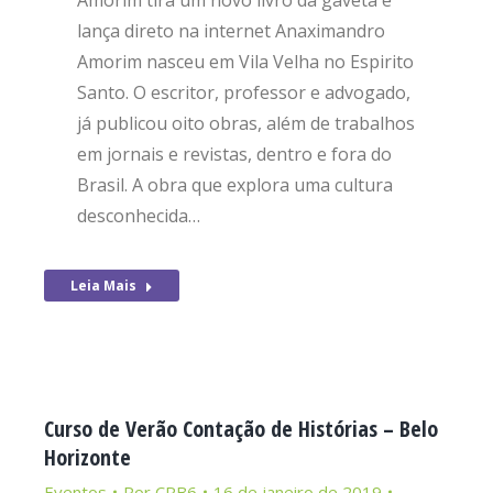
Amorim tira um novo livro da gaveta e
lança direto na internet Anaximandro
Amorim nasceu em Vila Velha no Espirito
Santo. O escritor, professor e advogado,
já publicou oito obras, além de trabalhos
em jornais e revistas, dentro e fora do
Brasil. A obra que explora uma cultura
desconhecida…
Leia Mais
Curso de Verão Contação de Histórias – Belo
Horizonte
Eventos
Por
CRB6
16 de janeiro de 2019