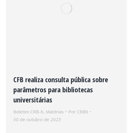
CFB realiza consulta pública sobre
parâmetros para bibliotecas
universitárias
Boletim CRB-6
,
Matérias
Por
CRB6
30 de outubro de 2023