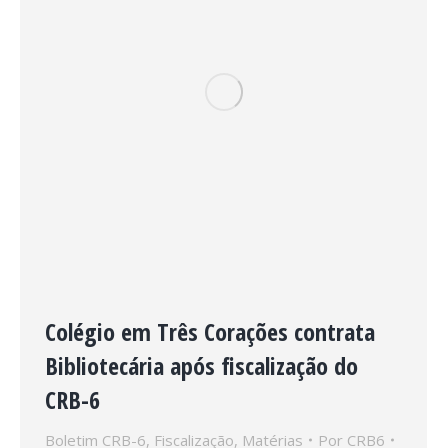
Colégio em Três Corações contrata
Bibliotecária após fiscalização do
CRB-6
Boletim CRB-6
,
Fiscalização
,
Matérias
Por
CRB6