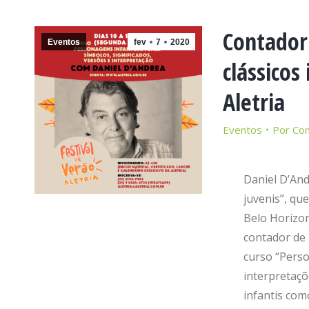
Contador 
Eventos
fev
7
2020
clássicos
Aletria
Eventos
Por
Co
Daniel D’And
juvenis”, qu
Belo Horizo
contador de 
curso “Perso
interpretaçõ
infantis com