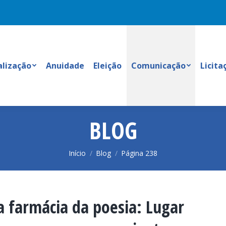
alização
Anuidade
Eleição
Comunicação
Licita
BLOG
Você está aqui:
Início
Blog
Página 238
a farmácia da poesia: Lugar