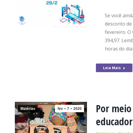
Se você aind
desconto de 
fevereiro. O
394,97. Lemb
horas do dia
Leia Mais
Por meio 
Matérias
fev
7
2020
educadora