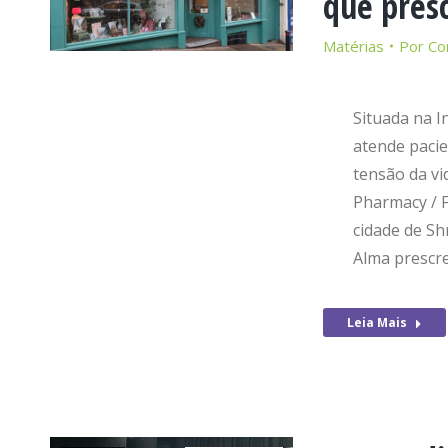
que presc
Matérias
Por
Co
Situada na I
atende pacie
tensão da v
Pharmacy / F
cidade de Sh
Alma prescr
Leia Mais