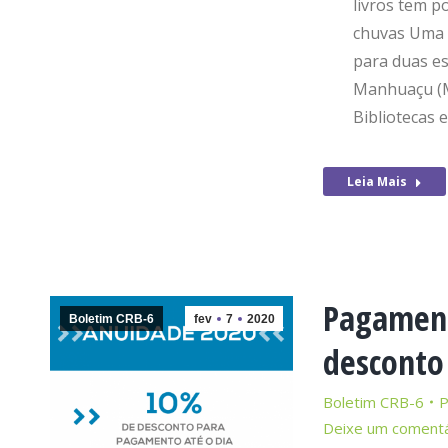
livros tem p
chuvas Uma 
para duas e
Manhuaçu (MG
Bibliotecas 
Leia Mais
Pagament
Boletim CRB-6
fev
7
2020
desconto
Boletim CRB-6
Deixe um comentá