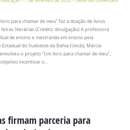
municação
7 de fevereiro de 2020
Deixe um comentário
livro para chamar de meu” faz a doação de livros
feiras literárias (Crédito: divulgação) A professora
dual de ensino e mestranda em ensino pela
 Estadual do Sudoeste da Bahia (Uesb), Márcia
envolveu o projeto “Um livro para chamar de meu”,
objetivo incentivar o…
as firmam parceria para