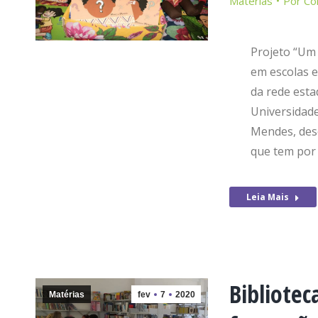
Matérias
Por
Co
Projeto “Um 
em escolas e 
da rede esta
Universidade
Mendes, des
que tem por 
Leia Mais
Bibliotec
Matérias
fev
7
2020