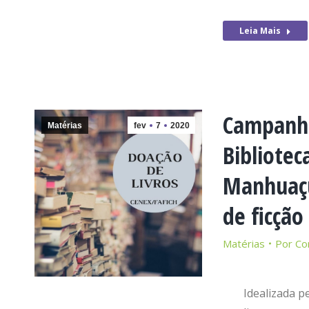
Leia Mais
Campanha
Matérias
fev
7
2020
Bibliotec
Manhuaçu 
de ficção
Matérias
Por
Co
Idealizada 