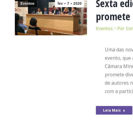
Sexta edi
Eventos
fev
7
2020
promete 
Eventos
Por
Co
Uma das nov
evento, que
Câmara Minei
promete dive
de autores n
com a partic
Leia Mais