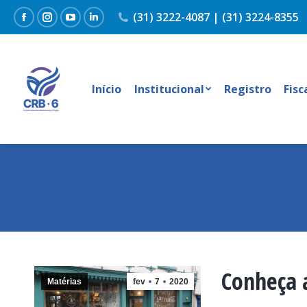
(31) 3222-4087 | (31) 3224-8355
Facebook
Instagram
YouTube
Linkedin
Início
Institucional
Registro
Fisc
Conheça 
Matérias
fev
7
2020