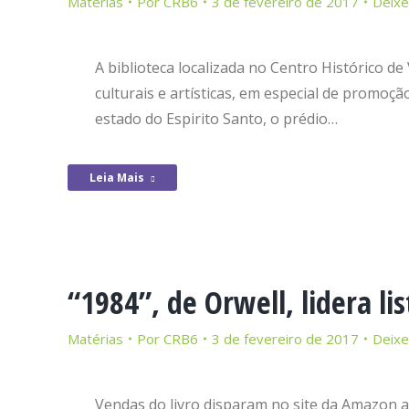
Matérias
Por
CRB6
3 de fevereiro de 2017
Deixe
A biblioteca localizada no Centro Histórico d
culturais e artísticas, em especial de promoção
estado do Espirito Santo, o prédio…
Leia Mais
“1984”, de Orwell, lidera l
Matérias
Por
CRB6
3 de fevereiro de 2017
Deixe
Vendas do livro disparam no site da Amazon a