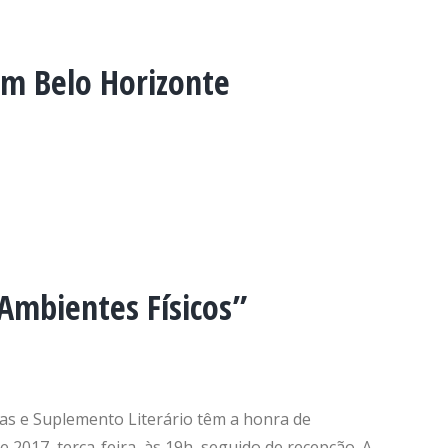
em Belo Horizonte
 Ambientes Físicos”
cas e Suplemento Literário têm a honra de
e 2017, terça-feira, às 19h, seguido de recepção. A