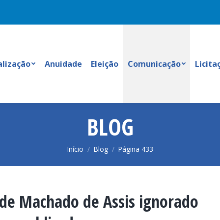
alização
Anuidade
Eleição
Comunicação
Licita
BLOG
Você está aqui:
Início
Blog
Página 433
 de Machado de Assis ignorado