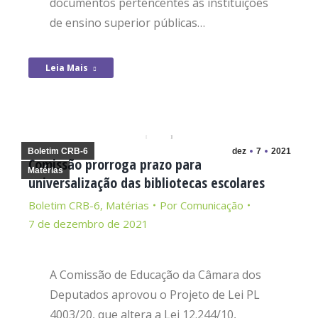
documentos pertencentes às instituições
de ensino superior públicas…
Leia Mais
Boletim CRB-6
dez
7
2021
Comissão prorroga prazo para
Matérias
universalização das bibliotecas escolares
Boletim CRB-6
,
Matérias
Por
Comunicação
7 de dezembro de 2021
A Comissão de Educação da Câmara dos
Deputados aprovou o Projeto de Lei PL
4003/20, que altera a Lei 12.244/10,