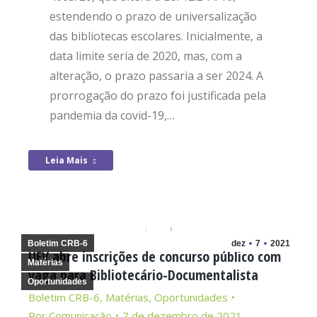
estendendo o prazo de universalização
das bibliotecas escolares. Inicialmente, a
data limite seria de 2020, mas, com a
alteração, o prazo passaria a ser 2024. A
prorrogação do prazo foi justificada pela
pandemia da covid-19,…
Leia Mais
Boletim CRB-6
dez
7
2021
UFV abre inscrições de concurso público com
Matérias
vaga para Bibliotecário-Documentalista
Oportunidades
Boletim CRB-6
,
Matérias
,
Oportunidades
Por
Comunicação
7 de dezembro de 2021