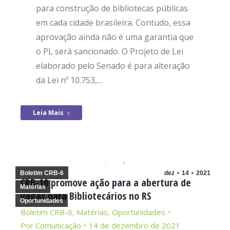
para construção de bibliotecas públicas
em cada cidade brasileira. Contudo, essa
aprovação ainda não é uma garantia que
o PL será sancionado. O Projeto de Lei
elaborado pelo Senado é para alteração
da Lei nº 10.753,…
Leia Mais
Boletim CRB-6
dez
14
2021
CRB-10 promove ação para a abertura de
Matérias
vagas para Bibliotecários no RS
Oportunidades
Boletim CRB-6
,
Matérias
,
Oportunidades
Por
Comunicação
14 de dezembro de 2021