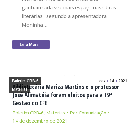
ganham cada vez mais espaço nas obras
literárias, segundo a apresentadora
Moninha.…
Leia Mais
Boletim CRB-6
dez
14
2021
Bibliotecária Mariza Martins e o professor
Matérias
José Alimatéia foram eleitos para a 19ª
Gestão do CFB
Boletim CRB-6
,
Matérias
Por
Comunicação
14 de dezembro de 2021