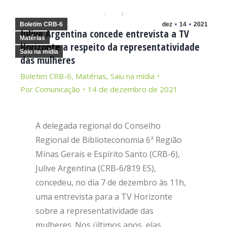
Boletim CRB-6
dez
14
2021
Julive Argentina concede entrevista a TV
Matérias
Horizonte a respeito da representatividade
Saiu na mídia
das mulheres
Boletim CRB-6
,
Matérias
,
Saiu na mídia
Por
Comunicação
14 de dezembro de 2021
A delegada regional do Conselho
Regional de Biblioteconomia 6ª Região
Minas Gerais e Espírito Santo (CRB-6),
Julive Argentina (CRB-6/819 ES),
concedeu, no dia 7 de dezembro às 11h,
uma entrevista para a TV Horizonte
sobre a representatividade das
mulheres. Nos últimos anos, elas