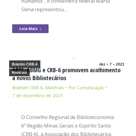
humanos”. A conselheira federal Marta
Siena representou…
Leia Mais
Boletim CRB-6
dez
7
2021
ABES, ABMG e CRB-6 promovem acolhimento
Matérias
a novos Bibliotecários
Boletim CRB-6
,
Matérias
Por
Comunicação
7 de dezembro de 2021
O Conselho Regional de Biblioteconomia
6ª Região Minas Gerais e Espírito Santo
(CRB-6), a Associação dos Bibliotecários