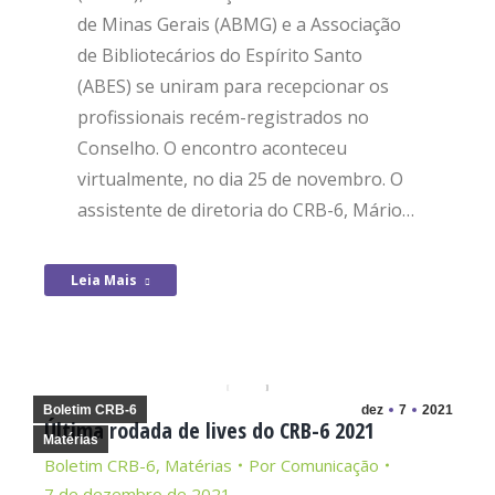
de Minas Gerais (ABMG) e a Associação
de Bibliotecários do Espírito Santo
(ABES) se uniram para recepcionar os
profissionais recém-registrados no
Conselho. O encontro aconteceu
virtualmente, no dia 25 de novembro. O
assistente de diretoria do CRB-6, Mário…
Leia Mais
Boletim CRB-6
dez
7
2021
Última rodada de lives do CRB-6 2021
Matérias
Boletim CRB-6
,
Matérias
Por
Comunicação
7 de dezembro de 2021