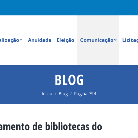
alização
Anuidade
Eleição
Comunicação
Licita
BLOG
Você está aqui:
Início
Blog
Página 794
amento de bibliotecas do