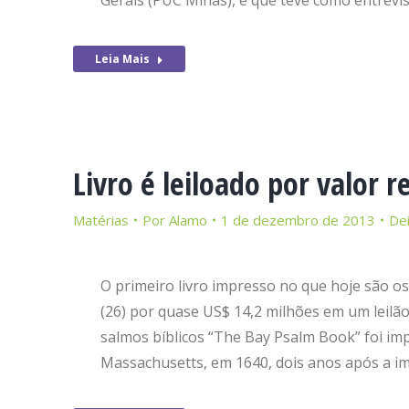
Gerais (PUC Minas), e que teve como entrevi
Leia Mais
Livro é leiloado por valor 
Matérias
Por
Alamo
1 de dezembro de 2013
De
O primeiro livro impresso no que hoje são os
(26) por quase US$ 14,2 milhões em um leilã
salmos bíblicos “The Bay Psalm Book” foi i
Massachusetts, em 1640, dois anos após a i