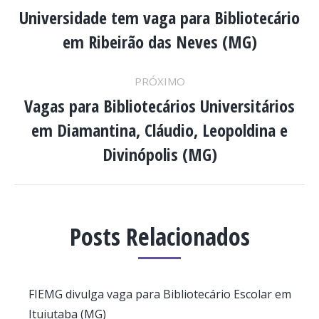
DE
Universidade tem vaga para Bibliotecário
Post
em Ribeirão das Neves (MG)
anterior:
POST:
PRÓXIMO
Vagas para Bibliotecários Universitários
em Diamantina, Cláudio, Leopoldina e
Próximo
post:
Divinópolis (MG)
Posts Relacionados
FIEMG divulga vaga para Bibliotecário Escolar em
Ituiutaba (MG)