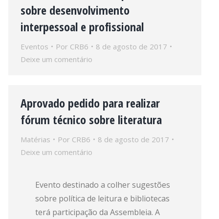
sobre desenvolvimento
interpessoal e profissional
Eventos
Por
CRB6
8 de agosto de 2017
Deixe um comentário
Aprovado pedido para realizar
fórum técnico sobre literatura
Matérias
Por
CRB6
8 de agosto de 2017
Deixe um comentário
Evento destinado a colher sugestões
sobre política de leitura e bibliotecas
terá participação da Assembleia. A