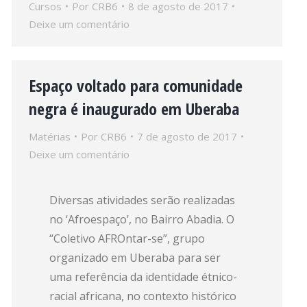
Cursos
Por
CRB6
8 de agosto de 2017
Deixe um comentário
Espaço voltado para comunidade
negra é inaugurado em Uberaba
Matérias
Por
CRB6
7 de agosto de 2017
Deixe um comentário
Diversas atividades serão realizadas
no ‘Afroespaço’, no Bairro Abadia. O
“Coletivo AFROntar-se”, grupo
organizado em Uberaba para ser
uma referência da identidade étnico-
racial africana, no contexto histórico