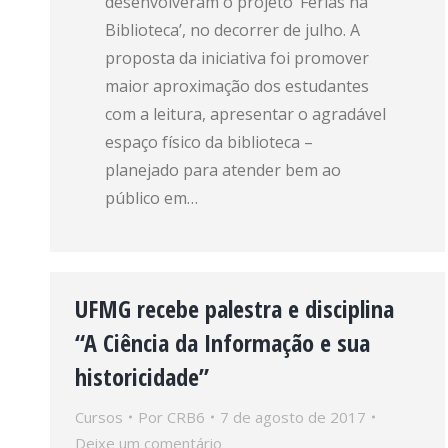
desenvolveram o projeto ‘Férias na
Biblioteca’, no decorrer de julho. A
proposta da iniciativa foi promover
maior aproximação dos estudantes
com a leitura, apresentar o agradável
espaço físico da biblioteca –
planejado para atender bem ao
público em…
UFMG recebe palestra e disciplina
“A Ciência da Informação e sua
historicidade”
Cursos
Por
CRB6
7 de agosto de 2017
Deixe um comentário