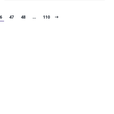
6
47
48
…
110