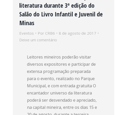
literatura durante 3ª edição do
Salão do Livro Infantil e Juvenil de
Minas
Eventos
Por
CRB6
8 de agosto de 2017
Deixe um comentário
Leitores mineiros poderão visitar
diversos expositores e participar de
extensa programação preparada
para o evento, realizado no Parque
Municipal, e com entrada gratuita O
encantador universo da literatura
poderá ser desvendado e apreciado,
na capital mineira, entre os dias 15 e
20 de agosto, durante a terceira