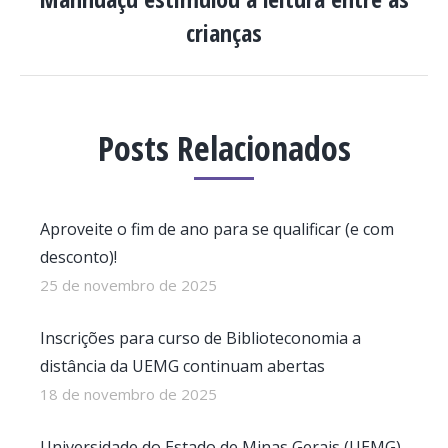
post:
crianças
Posts Relacionados
Aproveite o fim de ano para se qualificar (e com
desconto)!
25 de novembro de 2025
Inscrições para curso de Biblioteconomia a
distância da UEMG continuam abertas
18 de novembro de 2025
Universidade do Estado de Minas Gerais (UEMG)