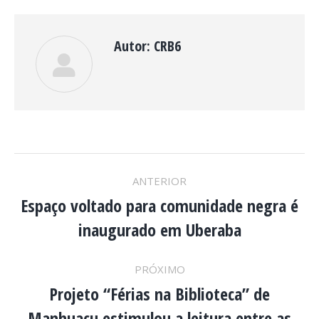
Autor:
CRB6
NAVEGAÇÃO
ANTERIOR
DE
Espaço voltado para comunidade negra é
Post
inaugurado em Uberaba
anterior:
POST:
PRÓXIMO
Projeto “Férias na Biblioteca” de
Manhuaçu estimulou a leitura entre as
Próximo