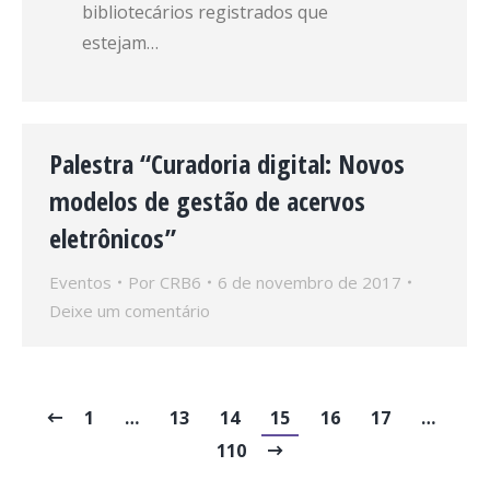
bibliotecários registrados que
estejam…
Palestra “Curadoria digital: Novos
modelos de gestão de acervos
eletrônicos”
Eventos
Por
CRB6
6 de novembro de 2017
Deixe um comentário
1
…
13
14
15
16
17
…
110