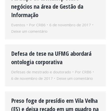
negócios na área de Gestão da
Informação
Eventos
Por
CRB6
6 de novembro de 2017
Deixe um comentário
Defesa de tese na UFMG abordará
ontologia corporativa
Defesas de mestrado e doutorado
Por
CRB6
6 de novembro de 2017
Deixe um comentário
Preso foge de presídio em Vila Velha
(ES) e deixa recado em um quadro na