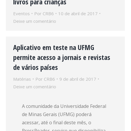
livros para crianças
Eventos
Por
CRB6
10 de abril de 2017
Deixe um comentário
Aplicativo em teste na UFMG
permite acesso a jornais e revistas
de vários países
Matérias
Por
CRB6
9 de abril de 2017
Deixe um comentário
A comunidade da Universidade Federal
de Minas Gerais (UFMG) poderá
acessar, até o final deste mês, o
PressReader, serviço que disponibiliza