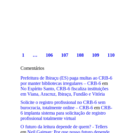
1
…
106
107
108
109
110
Comentários
Prefeitura de Ibiraçu (ES) paga multas ao CRB-6
por manter bibliotecas irregulares – CRB-6
em
No Espírito Santo, CRB-6 fiscaliza instituições
em Viana, Aracruz, Ibiraçu, Fundão e Vitória
Solicite o registro profissional no CRB-6 sem
burocracia, totalmente online – CRB-6
em
CRB-
6 implanta sistema para solicitação de registro
profissional totalmente virtual
O futuro da leitura depende de quem? - Tellers
em
Neil Gaiman: Por que nosso futuro depende