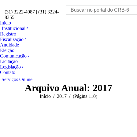
Facebook
Instagram
YouTube
Linkedin
Search:
(31) 3222-4087 | (31) 3224-
8355
Início
Institucional
Registro
Fiscalização
Anuidade
Eleição
Comunicação
Licitação
Legislação
Contato
Serviços Online
Arquivo Anual:
2017
Você está aqui:
Início
2017
(Página 110)