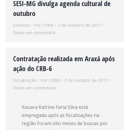
SESI-MG divulga agenda cultural de
outubro
Eventos
Por
CRB6
3 de outubro de 2017
Deixe um comentário
Contratação realizada em Araxá após
ação do CRB-6
Fiscalização
Por
CRB6
3 de outubro de 2017
Deixe um comentário
Kauara Katrine Faria Silva está
empregada após as fiscalizações na
região Foram oito meses de buscas por