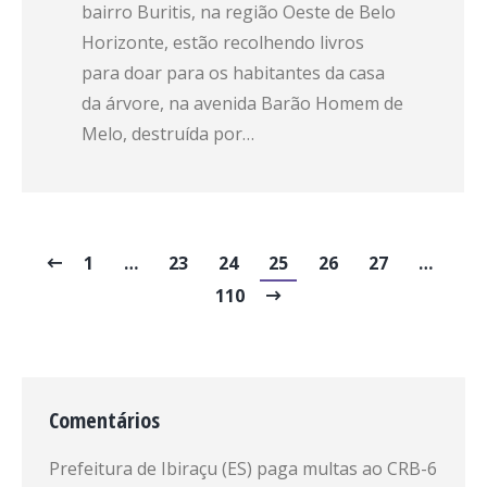
bairro Buritis, na região Oeste de Belo
Horizonte, estão recolhendo livros
para doar para os habitantes da casa
da árvore, na avenida Barão Homem de
Melo, destruída por…
1
…
23
24
25
26
27
…
110
Comentários
Prefeitura de Ibiraçu (ES) paga multas ao CRB-6