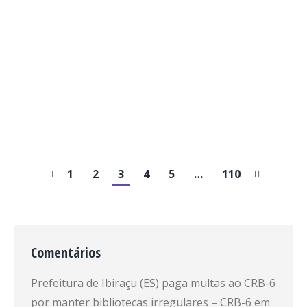
pretende descrever e compreender
como o performer (de qualquer
gênero) pensa o corpo, a imagem e o
espírito em situações de presentações.
Na ocasião, Cesar Huapaya discorrerá…
1
2
3
4
5
…
110
Comentários
Prefeitura de Ibiraçu (ES) paga multas ao CRB-6
por manter bibliotecas irregulares – CRB-6
em