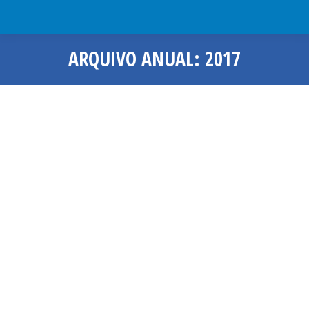
ARQUIVO ANUAL:
2017
Você está aqui:
Auxiliares de biblioteca se reúnem
com o CRB-6
Matérias
Por
CRB6
19 de dezembro de 2017
Deixe um comentário
Profissionais questionaram projeto de
lei da Prefeitura de BH No dia 11 de
dezembro, a presidente do Conselho