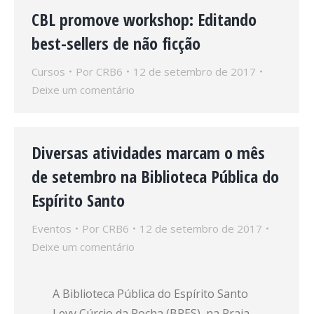
CBL promove workshop: Editando
best-sellers de não ficção
Cursos
Por
CRB6
12 de setembro de 2017
Deixe um comentário
Diversas atividades marcam o mês
de setembro na Biblioteca Pública do
Espírito Santo
Eventos
Por
CRB6
12 de setembro de 2017
Deixe um comentário
A Biblioteca Pública do Espírito Santo
Levy Cúrcio da Rocha (BPES), na Praia