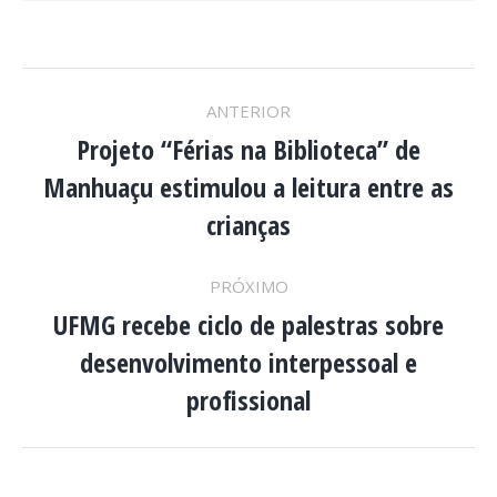
NAVEGAÇÃO
ANTERIOR
DE
Projeto “Férias na Biblioteca” de
Manhuaçu estimulou a leitura entre as
Post
POST:
anterior:
crianças
PRÓXIMO
UFMG recebe ciclo de palestras sobre
desenvolvimento interpessoal e
Próximo
post:
profissional