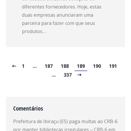
diferentes fornecedores. Hoje, estas
duas empresas anunciaram uma
parceira para fazer com que seus
produtos…
1
…
187
188
189
190
191
…
337
Comentários
Prefeitura de Ibiraçu (ES) paga multas ao CRB-6
por manter bibliotecas irregulares – CRB-6
em