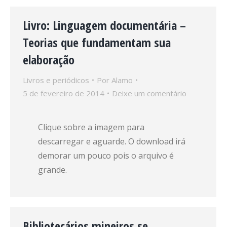
Livro: Linguagem documentária –
Teorias que fundamentam sua
elaboração
Livros e periódicos
Por
Alamo
5 de fevereiro de 2014
Deixe um comentário
Clique sobre a imagem para
descarregar e aguarde. O download irá
demorar um pouco pois o arquivo é
grande.
Bibliotecários mineiros se