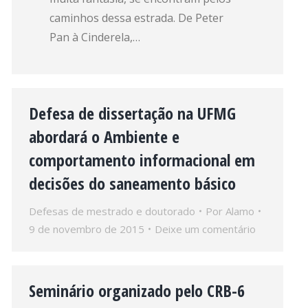
caminhos dessa estrada. De Peter
Pan à Cinderela,…
Defesa de dissertação na UFMG
abordará o Ambiente e
comportamento informacional em
decisões do saneamento básico
Defesas de mestrado e doutorado
Por
Alamo
9 de novembro de 2015
Deixe um comentário
Seminário organizado pelo CRB-6