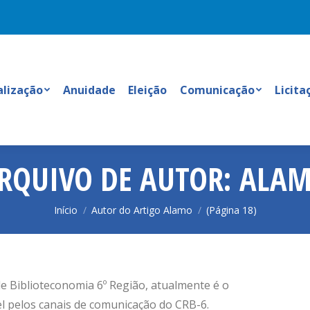
alização
Anuidade
Eleição
Comunicação
Licita
RQUIVO DE AUTOR:
ALA
Você está aqui:
Início
Autor do Artigo Alamo
(Página 18)
de Biblioteconomia 6º Região, atualmente é o
 pelos canais de comunicação do CRB-6.