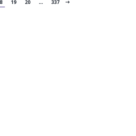
8
19
20
…
337