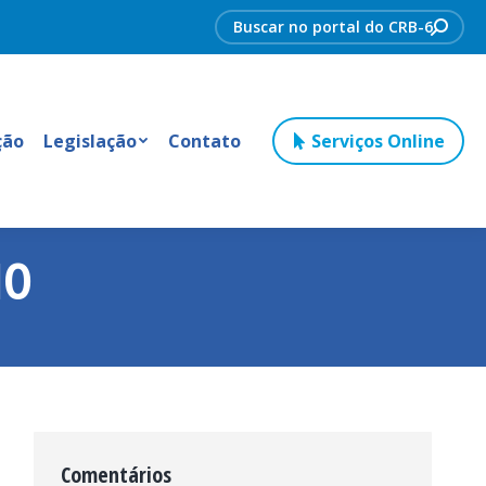
Search:
ção
Legislação
Contato
Serviços Online
MO
Comentários