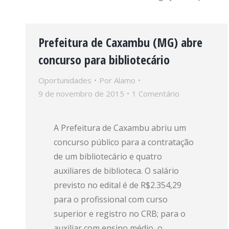
Prefeitura de Caxambu (MG) abre
concurso para bibliotecário
Oportunidades
Por
Alamo
9 de novembro de 2015
1 Comentário
A Prefeitura de Caxambu abriu um
concurso público para a contratação
de um bibliotecário e quatro
auxiliares de biblioteca. O salário
previsto no edital é de R$2.354,29
para o profissional com curso
superior e registro no CRB; para o
auxiliar com ensino médio, o