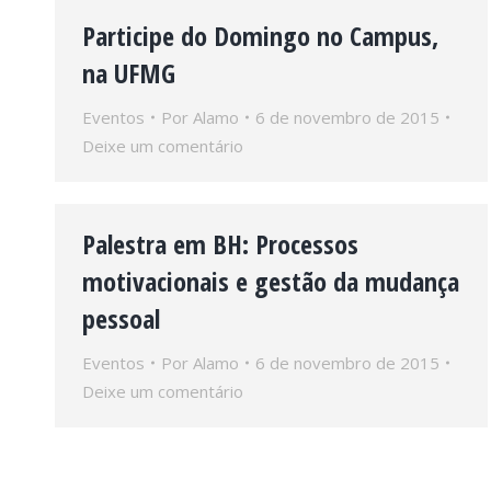
Participe do Domingo no Campus,
na UFMG
Eventos
Por
Alamo
6 de novembro de 2015
Deixe um comentário
Palestra em BH: Processos
motivacionais e gestão da mudança
pessoal
Eventos
Por
Alamo
6 de novembro de 2015
Deixe um comentário