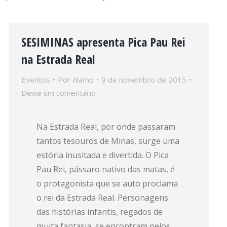
SESIMINAS apresenta Pica Pau Rei
na Estrada Real
Eventos
Por
Alamo
9 de novembro de 2015
Deixe um comentário
Na Estrada Real, por onde passaram
tantos tesouros de Minas, surge uma
estória inusitada e divertida. O Pica
Pau Rei, pássaro nativo das matas, é
o protagonista que se auto proclama
o rei da Estrada Real. Personagens
das histórias infantis, regados de
muita fantasia, se encontram pelos