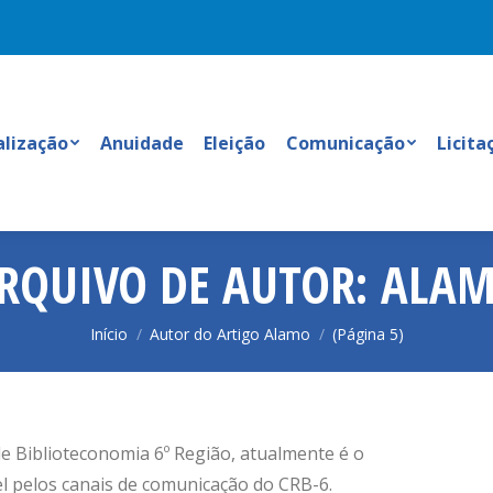
alização
Anuidade
Eleição
Comunicação
Licita
RQUIVO DE AUTOR:
ALA
Você está aqui:
Início
Autor do Artigo Alamo
(Página 5)
de Biblioteconomia 6º Região, atualmente é o
 pelos canais de comunicação do CRB-6.