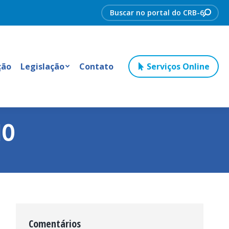
Search:
ção
Legislação
Contato
Serviços Online
MO
Comentários