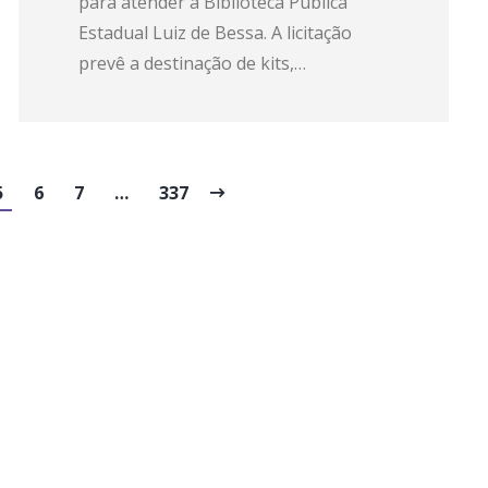
para atender à Biblioteca Pública
Estadual Luiz de Bessa. A licitação
prevê a destinação de kits,…
5
6
7
…
337