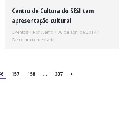
Centro de Cultura do SESI tem
apresentação cultural
Eventos
Por
Alamo
30 de abril de 2014
Deixe um comentário
56
157
158
…
337