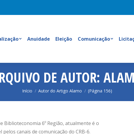
alização
Anuidade
Eleição
Comunicação
Licita
RQUIVO DE AUTOR:
ALA
Você está aqui:
Início
Autor do Artigo Alamo
(Página 156)
de Biblioteconomia 6º Região, atualmente é o
 pelos canais de comunicação do CRB-6.