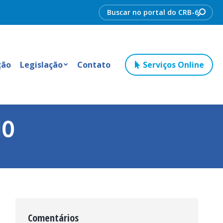
Search:
ção
Legislação
Contato
Serviços Online
MO
Comentários