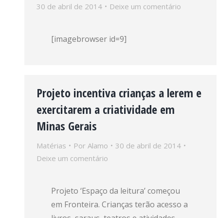
30 de abril de 2014
Deixe um comentário
[imagebrowser id=9]
Projeto incentiva crianças a lerem e
exercitarem a criatividade em
Minas Gerais
Matérias
Por
Alamo
30 de abril de 2014
Deixe um comentário
Projeto ‘Espaço da leitura’ começou
em Fronteira. Crianças terão acesso a