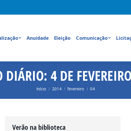
alização
Anuidade
Eleição
Comunicação
Licita
 DIÁRIO:
4 DE FEVEREIRO
Você está aqui:
Início
2014
fevereiro
04
Verão na biblioteca