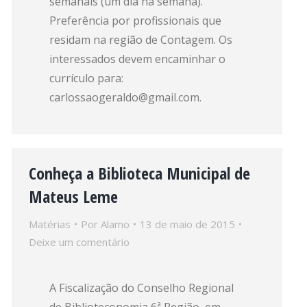
semanais (um dia na semana).
Preferência por profissionais que
residam na região de Contagem. Os
interessados devem encaminhar o
currículo para:
carlossaogeraldo@gmail.com.
Conheça a Biblioteca Municipal de
Mateus Leme
Matérias
Por
Alamo
13 de maio de 2015
Deixe um comentário
A Fiscalização do Conselho Regional