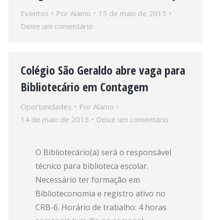
Eventos
Por
Alamo
15 de maio de 2015
Deixe um comentário
Colégio São Geraldo abre vaga para
Bibliotecário em Contagem
Oportunidades
Por
Alamo
14 de maio de 2015
Deixe um comentário
O Bibliotecário(a) será o responsável
técnico para biblioteca escolar.
Necessário ter formação em
Biblioteconomia e registro ativo no
CRB-6. Horário de trabalho: 4 horas