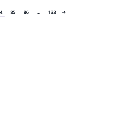
4
85
86
…
133