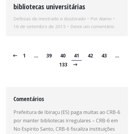
bibliotecas universitárias
Defesas de mestrado e doutorado
Por
Alamo
16 de setembro de 2015
Deixe um comentário
1
…
39
40
41
42
43
…
133
Comentários
Prefeitura de Ibiraçu (ES) paga multas ao CRB-6
por manter bibliotecas irregulares – CRB-6
em
No Espírito Santo, CRB-6 fiscaliza instituições