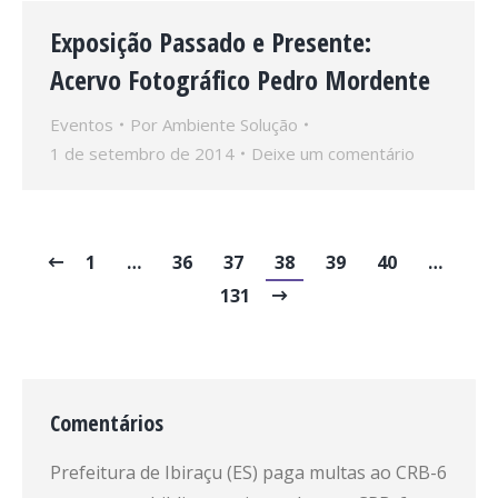
Exposição Passado e Presente:
Acervo Fotográfico Pedro Mordente
Eventos
Por
Ambiente Solução
1 de setembro de 2014
Deixe um comentário
1
…
36
37
38
39
40
…
131
Comentários
Prefeitura de Ibiraçu (ES) paga multas ao CRB-6