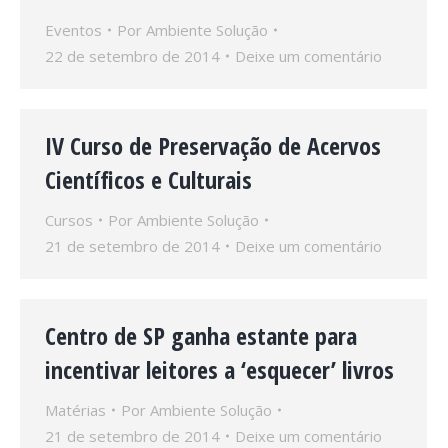
Eventos
Por
Ambiente Solução
22 de setembro de 2014
Deixe um comentário
IV Curso de Preservação de Acervos
Científicos e Culturais
Cursos
Por
Ambiente Solução
21 de setembro de 2014
Deixe um comentário
Centro de SP ganha estante para
incentivar leitores a ‘esquecer’ livros
Matérias
Por
Ambiente Solução
21 de setembro de 2014
Deixe um comentário