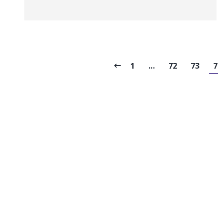
1
…
72
73
7