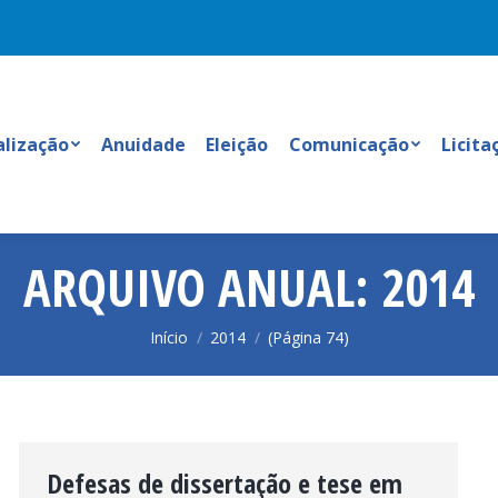
alização
Anuidade
Eleição
Comunicação
Licita
ARQUIVO ANUAL:
2014
Você está aqui:
Início
2014
(Página 74)
Defesas de dissertação e tese em