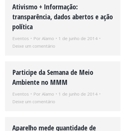
Ativismo + Informação:
transparência, dados abertos e ação
política
Eventos
Por
Alamo
1 de junho de 2014
Deixe um comentário
Participe da Semana de Meio
Ambiente no MMM
Eventos
Por
Alamo
1 de junho de 2014
Deixe um comentário
Aparelho mede quantidade de