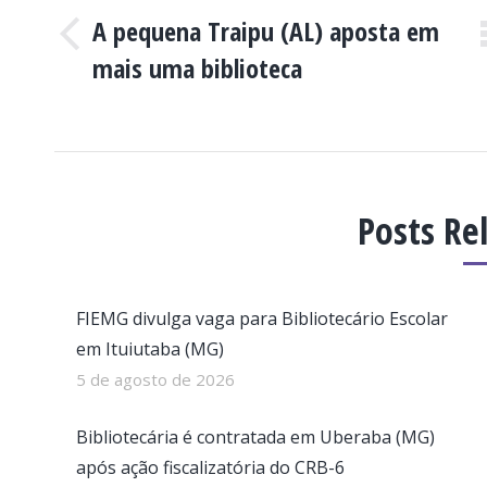
DE
A pequena Traipu (AL) aposta em
POST:
Post
mais uma biblioteca
anterior:
Posts Re
FIEMG divulga vaga para Bibliotecário Escolar
em Ituiutaba (MG)
5 de agosto de 2026
Bibliotecária é contratada em Uberaba (MG)
após ação fiscalizatória do CRB-6