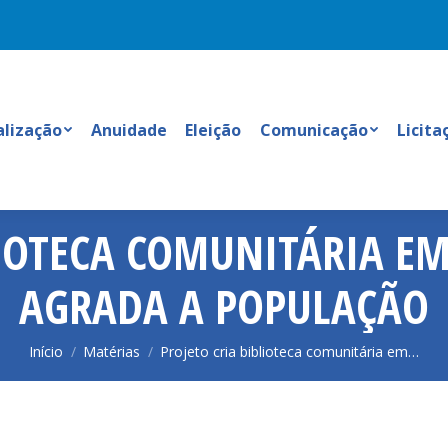
alização
Anuidade
Eleição
Comunicação
Licita
LIOTECA COMUNITÁRIA EM
AGRADA A POPULAÇÃO
Você está aqui:
Início
Matérias
Projeto cria biblioteca comunitária em…