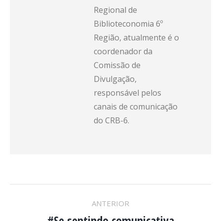
Regional de
Biblioteconomia 6º
Região, atualmente é o
coordenador da
Comissão de
Divulgação,
responsável pelos
canais de comunicação
do CRB-6.
NAVEGAÇÃO
ANTERIOR
#Se sentindo comunicativa
Post