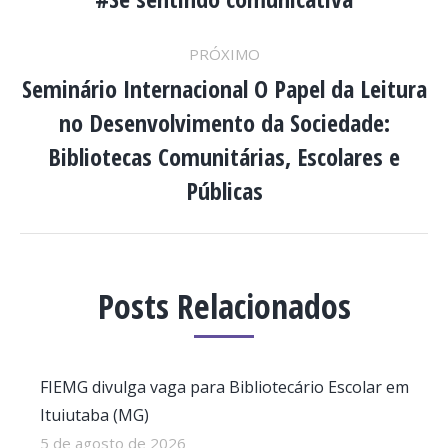
DE
anterior:
POST:
PRÓXIMO
Seminário Internacional O Papel da Leitura
no Desenvolvimento da Sociedade:
Próximo
Bibliotecas Comunitárias, Escolares e
post:
Públicas
Posts Relacionados
FIEMG divulga vaga para Bibliotecário Escolar em
Ituiutaba (MG)
5 de agosto de 2026