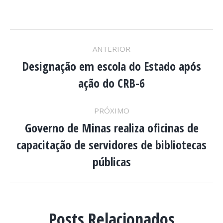
NAVEGAÇÃO
ANTERIOR
DE
Designação em escola do Estado após
Post
ação do CRB-6
anterior:
POST:
PRÓXIMO
Governo de Minas realiza oficinas de
capacitação de servidores de bibliotecas
Próximo
post:
públicas
Posts Relacionados